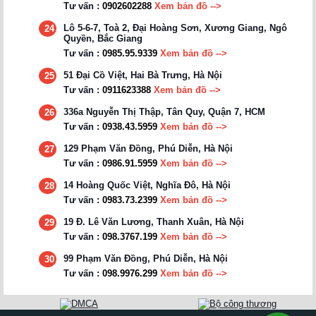
Tư vấn :
0902602288
Xem bản đồ -->
Lô 5-6-7, Toà 2, Đại Hoàng Sơn, Xương Giang, Ngô
24
Quyền, Bắc Giang
Tư vấn :
0985.95.9339
Xem bản đồ -->
51 Đại Cồ Việt, Hai Bà Trưng, Hà Nội
25
Tư vấn :
0911623388
Xem bản đồ -->
336a Nguyễn Thị Thập, Tân Quy, Quận 7, HCM
26
Tư vấn :
0938.43.5959
Xem bản đồ -->
129 Phạm Văn Đồng, Phú Diễn, Hà Nội
27
Tư vấn :
0986.91.5959
Xem bản đồ -->
14 Hoàng Quốc Việt, Nghĩa Đô, Hà Nội
28
Tư vấn :
0983.73.2399
Xem bản đồ -->
19 Đ. Lê Văn Lương, Thanh Xuân, Hà Nội
29
Tư vấn :
098.3767.199
Xem bản đồ -->
99 Phạm Văn Đồng, Phú Diễn, Hà Nội
30
Tư vấn :
098.9976.299
Xem bản đồ -->