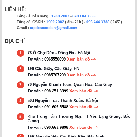
LIÊN HỆ:
Tổng đài bán hàng :
1900 2082
-
0903.04.3333
Tổng đài CSKH :
1900 2082
( 8h - 21h ) -
098.444.3388
( 24/7 )
Gmail :
tapdoanxedien@gmail.com
ĐỊA CHỈ
78 Ô Chợ Dừa - Đống Đa - Hà Nội
1
Tư vấn :
0965550699
Xem bản đồ -->
196 Cầu Giấy, Cầu Giấy, HN
2
Tư vấn :
0985707299
Xem bản đồ -->
70 Nguyễn Khánh Toàn, Quan Hoa, Cầu Giấy
3
Tư vấn :
098.251.3399
Xem bản đồ -->
603 Nguyễn Trãi, Thanh Xuân, Hà Nội
4
Tư vấn :
091.605.5588
Xem bản đồ -->
Khu Trung Tâm Thương Mại, TT Vôi, Lạng Giang, Bắc
5
Giang
Tư vấn :
090.663.9898
Xem bản đồ -->
15B Nguyễn Văn Cừ, Kinh Bắc, Bắc Ninh