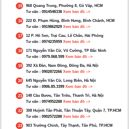
968 Quang Trung, Phường 8, Gò Vấp, HCM
15
Tư vấn :
0914548338
Xem bản đồ -->
222 Đ. Phạm Hùng, Bình Hưng, Bình Chánh, HCM
16
Tư vấn :
0919862929
Xem bản đồ -->
12 P. Hồ Sen, Trại Cau, Lê Chân, Hải Phòng
17
Tư vấn :
0974235959
Xem bản đồ -->
171 Nguyễn Văn Cừ, Võ Cường, TP Bắc Ninh
18
Tư vấn :
0979.068.599
Xem bản đồ -->
392 Xã Đàn, Nam Đồng, Đống Đa, Hà Nội
19
Tư vấn :
0902872266
Xem bản đồ -->
645 Nguyễn Văn Cừ, Long Biên, Hà Nội
20
Tư vấn :
0906.85.3399
Xem bản đồ -->
148 Cầu Bươu, Tân Triều, Thanh Trì, Hà Nội
21
Tư vấn :
0974952288
Xem bản đồ -->
308 Huỳnh Tân Phát, Tân Thuận Tây, Quận 7, TP.HCM
22
Tư vấn :
0902572288
Xem bản đồ -->
903 Trường Chinh, Tây Thạnh, Tân Phú, TP.HCM
23