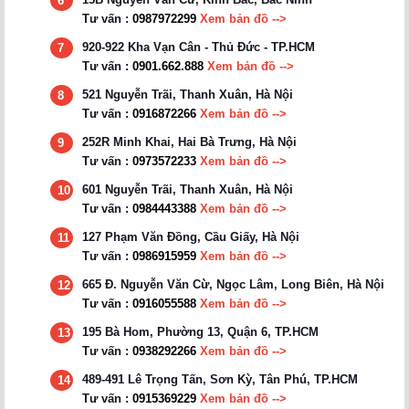
6
Tư vấn :
0987972299
Xem bản đồ -->
920-922 Kha Vạn Cân - Thủ Đức - TP.HCM
7
Tư vấn :
0901.662.888
Xem bản đồ -->
521 Nguyễn Trãi, Thanh Xuân, Hà Nội
8
Tư vấn :
0916872266
Xem bản đồ -->
252R Minh Khai, Hai Bà Trưng, Hà Nội
9
Tư vấn :
0973572233
Xem bản đồ -->
601 Nguyễn Trãi, Thanh Xuân, Hà Nội
10
Tư vấn :
0984443388
Xem bản đồ -->
127 Phạm Văn Đồng, Cầu Giấy, Hà Nội
11
Tư vấn :
0986915959
Xem bản đồ -->
665 Đ. Nguyễn Văn Cừ, Ngọc Lâm, Long Biên, Hà Nội
12
Tư vấn :
0916055588
Xem bản đồ -->
195 Bà Hom, Phường 13, Quận 6, TP.HCM
13
Tư vấn :
0938292266
Xem bản đồ -->
489-491 Lê Trọng Tấn, Sơn Kỳ, Tân Phú, TP.HCM
14
Tư vấn :
0915369229
Xem bản đồ -->