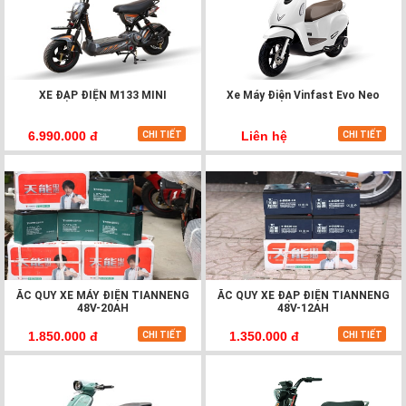
Động cơ xe Cub 81 Espero sản xuất theo tiêu chuẩn Quốc
tế. Động cơ 4 thì, thông qua xy lanh đơn có dung tích
49.5cc, làm mát bằng không khí. Giúp xe hoạt động nhẹ
nhàng và tiết kiệm nhiên liệu tối đa. Công nghệ phun xăng
điện tử kết hợp buồng đốt được cải tiến tăng hiệu năng đốt
cháy nhiên liệu. Giúp Cub Espero luôn vận hành mạnh mẽ,
XE ĐẠP ĐIỆN M133 MINI
Xe Máy Điện Vinfast Evo Neo
xả ít khí thải ra môi trường.
6.990.000 đ
Liên hệ
CHI TIẾT
CHI TIẾT
Nhờ thiết kế hai giảm xóc thủy lực sau song song với nhau
cùng hai phuộc nhún trước giúp xe luôn êm ái trên mọi địa
hình. Đặc biệt là giảm xóc sau của Cub Espero thiết kế có
cần gạt có thể điều chỉnh nấc tiện lợi khi di chuyển 1
người hay 2 người trên xe.
ẮC QUY XE MÁY ĐIỆN TIANNENG
ẮC QUY XE ĐẠP ĐIỆN TIANNENG
48V-20AH
48V-12AH
1.850.000 đ
1.350.000 đ
CHI TIẾT
CHI TIẾT