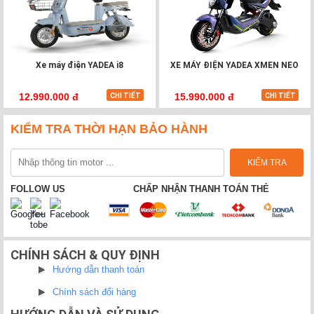
Xe máy điện YADEA i8
XE MÁY ĐIỆN YADEA XMEN NEO
12.990.000 đ
15.990.000 đ
CHI TIẾT
CHI TIẾT
KIỂM TRA THỜI HẠN BẢO HÀNH
FOLLOW US
CHẤP NHẬN THANH TOÁN THẺ
CHÍNH SÁCH & QUY ĐỊNH
Hướng dẫn thanh toán
Chính sách đổi hàng