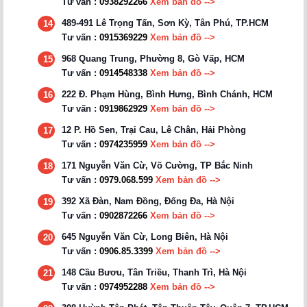
Tư vấn :
0938292266
Xem bản đồ -->
489-491 Lê Trọng Tấn, Sơn Kỳ, Tân Phú, TP.HCM
14
Tư vấn :
0915369229
Xem bản đồ -->
968 Quang Trung, Phường 8, Gò Vấp, HCM
15
Tư vấn :
0914548338
Xem bản đồ -->
222 Đ. Phạm Hùng, Bình Hưng, Bình Chánh, HCM
16
Tư vấn :
0919862929
Xem bản đồ -->
12 P. Hồ Sen, Trại Cau, Lê Chân, Hải Phòng
17
Tư vấn :
0974235959
Xem bản đồ -->
171 Nguyễn Văn Cừ, Võ Cường, TP Bắc Ninh
18
Tư vấn :
0979.068.599
Xem bản đồ -->
392 Xã Đàn, Nam Đồng, Đống Đa, Hà Nội
19
Tư vấn :
0902872266
Xem bản đồ -->
645 Nguyễn Văn Cừ, Long Biên, Hà Nội
20
Tư vấn :
0906.85.3399
Xem bản đồ -->
148 Cầu Bươu, Tân Triều, Thanh Trì, Hà Nội
21
Tư vấn :
0974952288
Xem bản đồ -->