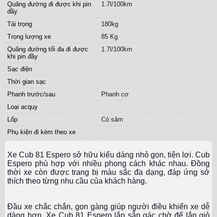
Quãng đường đi được khi pin
1.7l/100km
đầy
Tải trọng
180kg
Trọng lượng xe
85 Kg
Quãng đường tối đa đi được
1.7l/100km
khi pin đầy
Sạc điện
Thời gian sạc
Phanh trước/sau
Phanh cơ
Loại acquy
Lốp
Có săm
Phụ kiện đi kèm theo xe
Xe Cub 81 Espero sở hữu kiểu dáng nhỏ gọn, tiện lợi. Cub
Espero phù hợp với nhiều phong cách khác nhau. Đồng
thời xe còn được trang bị màu sắc đa dạng, đáp ứng sở
thích theo từng nhu cầu của khách hàng.
Đầu xe chắc chắn, gọn gàng giúp người điều khiển xe dễ
dàng hơn. Xe Cub 81 Espero lắp sẵn gác chờ để lắp giỏ