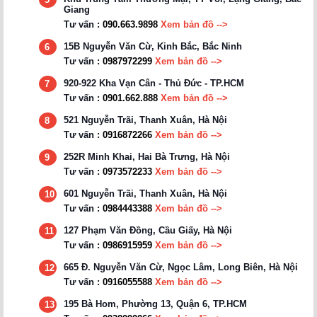
Giang
Tư vấn :
090.663.9898
Xem bản đồ -->
15B Nguyễn Văn Cừ, Kinh Bắc, Bắc Ninh
6
Tư vấn :
0987972299
Xem bản đồ -->
920-922 Kha Vạn Cân - Thủ Đức - TP.HCM
7
Tư vấn :
0901.662.888
Xem bản đồ -->
521 Nguyễn Trãi, Thanh Xuân, Hà Nội
8
Tư vấn :
0916872266
Xem bản đồ -->
252R Minh Khai, Hai Bà Trưng, Hà Nội
9
Tư vấn :
0973572233
Xem bản đồ -->
601 Nguyễn Trãi, Thanh Xuân, Hà Nội
10
Tư vấn :
0984443388
Xem bản đồ -->
127 Phạm Văn Đồng, Cầu Giấy, Hà Nội
11
Tư vấn :
0986915959
Xem bản đồ -->
665 Đ. Nguyễn Văn Cừ, Ngọc Lâm, Long Biên, Hà Nội
12
Tư vấn :
0916055588
Xem bản đồ -->
195 Bà Hom, Phường 13, Quận 6, TP.HCM
13