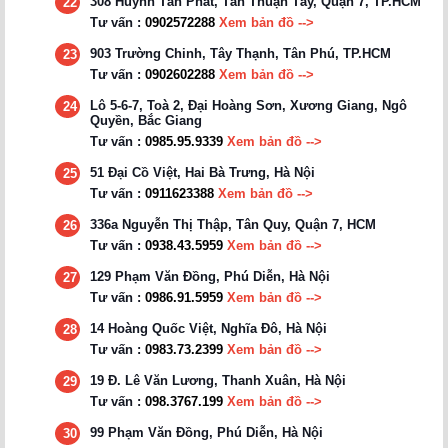
308 Huỳnh Tân Phát, Tân Thuận Tây, Quận 7, TP.HCM
22
Tư vấn :
0902572288
Xem bản đồ -->
903 Trường Chinh, Tây Thạnh, Tân Phú, TP.HCM
23
Tư vấn :
0902602288
Xem bản đồ -->
Lô 5-6-7, Toà 2, Đại Hoàng Sơn, Xương Giang, Ngô
24
Quyền, Bắc Giang
Tư vấn :
0985.95.9339
Xem bản đồ -->
51 Đại Cồ Việt, Hai Bà Trưng, Hà Nội
25
Tư vấn :
0911623388
Xem bản đồ -->
336a Nguyễn Thị Thập, Tân Quy, Quận 7, HCM
26
Tư vấn :
0938.43.5959
Xem bản đồ -->
129 Phạm Văn Đồng, Phú Diễn, Hà Nội
27
Tư vấn :
0986.91.5959
Xem bản đồ -->
14 Hoàng Quốc Việt, Nghĩa Đô, Hà Nội
28
Tư vấn :
0983.73.2399
Xem bản đồ -->
19 Đ. Lê Văn Lương, Thanh Xuân, Hà Nội
29
Tư vấn :
098.3767.199
Xem bản đồ -->
99 Phạm Văn Đồng, Phú Diễn, Hà Nội
30