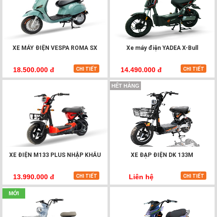
XE MÁY ĐIỆN VESPA ROMA SX
Xe máy điện YADEA X-Bull
Khung xe nguyên khối với khung ống thép chịu lực được
trang bị với những đường nét đắt giá được khắc họa rõ nét
18.500.000 đ
14.490.000 đ
CHI TIẾT
CHI TIẾT
nhất.
HẾT HÀNG
XE ĐIỆN M133 PLUS NHẬP KHẨU
XE ĐẠP ĐIỆN DK 133M
13.990.000 đ
Liên hệ
CHI TIẾT
CHI TIẾT
MỚI