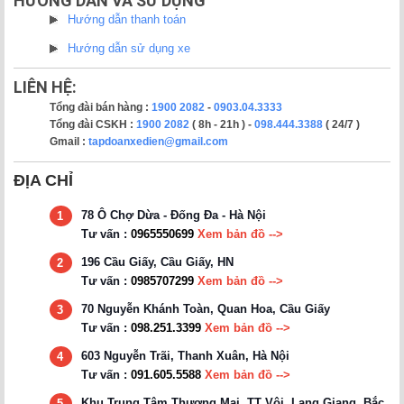
HƯỚNG DẪN VÀ SỬ DỤNG
Hướng dẫn thanh toán
Hướng dẫn sử dụng xe
LIÊN HỆ:
Tổng đài bán hàng :
1900 2082
-
0903.04.3333
Tổng đài CSKH :
1900 2082
( 8h - 21h ) -
098.444.3388
( 24/7 )
Gmail :
tapdoanxedien@gmail.com
ĐỊA CHỈ
78 Ô Chợ Dừa - Đống Đa - Hà Nội
1
Tư vấn :
0965550699
Xem bản đồ -->
196 Cầu Giấy, Cầu Giấy, HN
2
Tư vấn :
0985707299
Xem bản đồ -->
70 Nguyễn Khánh Toàn, Quan Hoa, Cầu Giấy
3
Tư vấn :
098.251.3399
Xem bản đồ -->
603 Nguyễn Trãi, Thanh Xuân, Hà Nội
4
Tư vấn :
091.605.5588
Xem bản đồ -->
Khu Trung Tâm Thương Mại, TT Vôi, Lạng Giang, Bắc
5