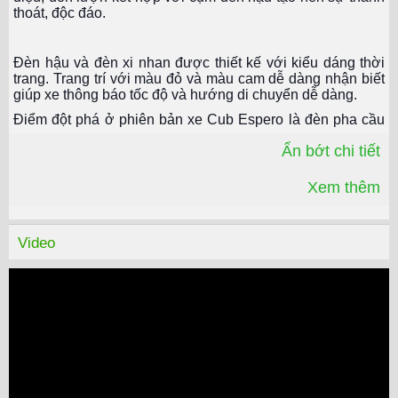
thoát, độc đáo.
Đèn hậu và đèn xi nhan được thiết kế với kiểu dáng thời
trang. Trang trí với màu đỏ và màu cam dễ dàng nhận biết
giúp xe thông báo tốc độ và hướng di chuyển dễ dàng.
Điểm đột phá ở phiên bản xe Cub Espero là đèn pha cầu
lồi hình lục giác, bóng đèn lớn. Vì vậy tạo góc chiếu sáng
Ẩn bớt chi tiết
rộng hơn. Đèn pha Cub Espero có thể hoạt động tốt ở 2
chế độ pha – cos. Cặp đèn xi nhan cùng kiểu dáng đối
xứng giúp thông báo hướng di chuyển của xe dễ dàng.
Xem thêm
Bảng đồng hồ, cụm công tắc trên tay lái có nét tương đồng
Video
với xe máy Honda. Giúp người dùng điều khiển dễ dàng
hơn. Bảng đồng hồ Analog đơn giản, hiển thị đầy đủ thông
số khi xe vận hành như vận tốc, quãng đường, nhiên liệu,
xi nhan, đèn pha. Giúp người dùng kiểm soát được tốc độ
cũng như tình trạng hiện tại của xe.