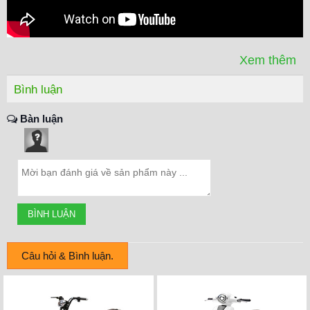
Xem thêm
Bình luận
Bàn luận
Bánh xe thời trang với vành tăm nhôm, không bị oxy hóa.
Lốp có săm với bề mặt lớn tăng tiết diện tiếp xúc với mặt
đường. Phanh cơ an toàn tuyệt đối được trang bị trên cả 2
bánh cho
khả năng xử lý tình huống khẩn cấp dễ dàng.
Yên xe tách rời làm 2 phần. Phần trước được bọc bởi đệm
cao su cao cấp có thể đóng – mở bảo vệ bình xăng dưới
Câu hỏi & Bình luận.
yên. Yên sau làm từ hợp kim thép chắc chắn. yên sau thấp
hơn giúp người ngồi sau xe thoải mái, lên xuống xe dễ
dàng.