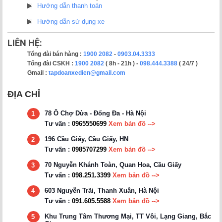
Hướng dẫn thanh toán
Hướng dẫn sử dụng xe
LIÊN HỆ:
Tổng đài bán hàng :
1900 2082
-
0903.04.3333
Tổng đài CSKH :
1900 2082
( 8h - 21h ) -
098.444.3388
( 24/7 )
Gmail :
tapdoanxedien@gmail.com
ĐỊA CHỈ
78 Ô Chợ Dừa - Đống Đa - Hà Nội
1
Tư vấn :
0965550699
Xem bản đồ -->
196 Cầu Giấy, Cầu Giấy, HN
2
Tư vấn :
0985707299
Xem bản đồ -->
70 Nguyễn Khánh Toàn, Quan Hoa, Cầu Giấy
3
Tư vấn :
098.251.3399
Xem bản đồ -->
603 Nguyễn Trãi, Thanh Xuân, Hà Nội
4
Tư vấn :
091.605.5588
Xem bản đồ -->
Khu Trung Tâm Thương Mại, TT Vôi, Lạng Giang, Bắc
5