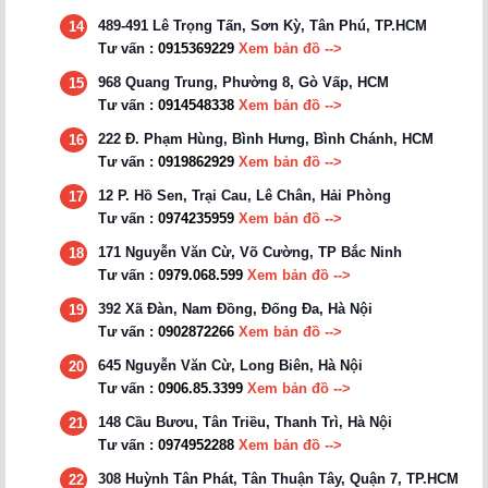
489-491 Lê Trọng Tấn, Sơn Kỳ, Tân Phú, TP.HCM
14
Tư vấn :
0915369229
Xem bản đồ -->
968 Quang Trung, Phường 8, Gò Vấp, HCM
15
Tư vấn :
0914548338
Xem bản đồ -->
222 Đ. Phạm Hùng, Bình Hưng, Bình Chánh, HCM
16
Tư vấn :
0919862929
Xem bản đồ -->
12 P. Hồ Sen, Trại Cau, Lê Chân, Hải Phòng
17
Tư vấn :
0974235959
Xem bản đồ -->
171 Nguyễn Văn Cừ, Võ Cường, TP Bắc Ninh
18
Tư vấn :
0979.068.599
Xem bản đồ -->
392 Xã Đàn, Nam Đồng, Đống Đa, Hà Nội
19
Tư vấn :
0902872266
Xem bản đồ -->
645 Nguyễn Văn Cừ, Long Biên, Hà Nội
20
Tư vấn :
0906.85.3399
Xem bản đồ -->
148 Cầu Bươu, Tân Triều, Thanh Trì, Hà Nội
21
Tư vấn :
0974952288
Xem bản đồ -->
308 Huỳnh Tân Phát, Tân Thuận Tây, Quận 7, TP.HCM
22