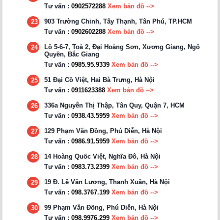
Tư vấn :
0902572288
Xem bản đồ -->
903 Trường Chinh, Tây Thạnh, Tân Phú, TP.HCM
23
Tư vấn :
0902602288
Xem bản đồ -->
Lô 5-6-7, Toà 2, Đại Hoàng Sơn, Xương Giang, Ngô
24
Quyền, Bắc Giang
Tư vấn :
0985.95.9339
Xem bản đồ -->
51 Đại Cồ Việt, Hai Bà Trưng, Hà Nội
25
Tư vấn :
0911623388
Xem bản đồ -->
336a Nguyễn Thị Thập, Tân Quy, Quận 7, HCM
26
Tư vấn :
0938.43.5959
Xem bản đồ -->
129 Phạm Văn Đồng, Phú Diễn, Hà Nội
27
Tư vấn :
0986.91.5959
Xem bản đồ -->
14 Hoàng Quốc Việt, Nghĩa Đô, Hà Nội
28
Tư vấn :
0983.73.2399
Xem bản đồ -->
19 Đ. Lê Văn Lương, Thanh Xuân, Hà Nội
29
Tư vấn :
098.3767.199
Xem bản đồ -->
99 Phạm Văn Đồng, Phú Diễn, Hà Nội
30
Tư vấn :
098.9976.299
Xem bản đồ -->