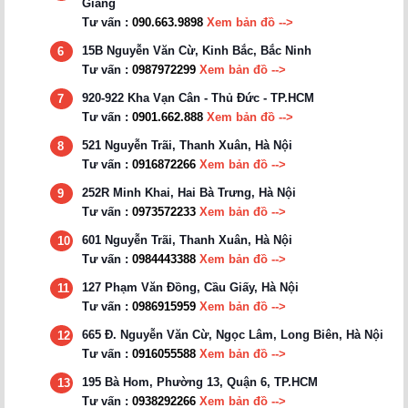
Giang
Tư vấn :
090.663.9898
Xem bản đồ -->
15B Nguyễn Văn Cừ, Kinh Bắc, Bắc Ninh
6
Tư vấn :
0987972299
Xem bản đồ -->
920-922 Kha Vạn Cân - Thủ Đức - TP.HCM
7
Tư vấn :
0901.662.888
Xem bản đồ -->
521 Nguyễn Trãi, Thanh Xuân, Hà Nội
8
Tư vấn :
0916872266
Xem bản đồ -->
252R Minh Khai, Hai Bà Trưng, Hà Nội
9
Tư vấn :
0973572233
Xem bản đồ -->
601 Nguyễn Trãi, Thanh Xuân, Hà Nội
10
Tư vấn :
0984443388
Xem bản đồ -->
127 Phạm Văn Đồng, Cầu Giấy, Hà Nội
11
Tư vấn :
0986915959
Xem bản đồ -->
665 Đ. Nguyễn Văn Cừ, Ngọc Lâm, Long Biên, Hà Nội
12
Tư vấn :
0916055588
Xem bản đồ -->
195 Bà Hom, Phường 13, Quận 6, TP.HCM
13
Tư vấn :
0938292266
Xem bản đồ -->