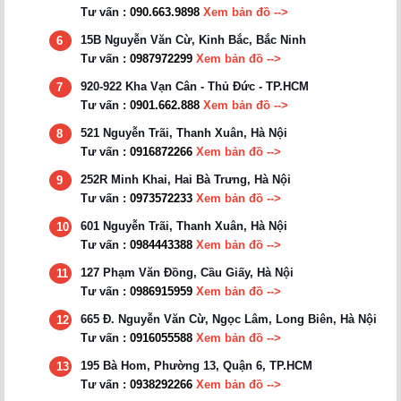
Tư vấn :
090.663.9898
Xem bản đồ -->
15B Nguyễn Văn Cừ, Kinh Bắc, Bắc Ninh
6
Tư vấn :
0987972299
Xem bản đồ -->
920-922 Kha Vạn Cân - Thủ Đức - TP.HCM
7
Tư vấn :
0901.662.888
Xem bản đồ -->
521 Nguyễn Trãi, Thanh Xuân, Hà Nội
8
Tư vấn :
0916872266
Xem bản đồ -->
252R Minh Khai, Hai Bà Trưng, Hà Nội
9
Tư vấn :
0973572233
Xem bản đồ -->
601 Nguyễn Trãi, Thanh Xuân, Hà Nội
10
Tư vấn :
0984443388
Xem bản đồ -->
127 Phạm Văn Đồng, Cầu Giấy, Hà Nội
11
Tư vấn :
0986915959
Xem bản đồ -->
665 Đ. Nguyễn Văn Cừ, Ngọc Lâm, Long Biên, Hà Nội
12
Tư vấn :
0916055588
Xem bản đồ -->
195 Bà Hom, Phường 13, Quận 6, TP.HCM
13
Tư vấn :
0938292266
Xem bản đồ -->