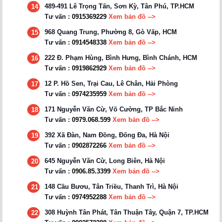
489-491 Lê Trọng Tấn, Sơn Kỳ, Tân Phú, TP.HCM
14
Tư vấn :
0915369229
Xem bản đồ -->
968 Quang Trung, Phường 8, Gò Vấp, HCM
15
Tư vấn :
0914548338
Xem bản đồ -->
222 Đ. Phạm Hùng, Bình Hưng, Bình Chánh, HCM
16
Tư vấn :
0919862929
Xem bản đồ -->
12 P. Hồ Sen, Trại Cau, Lê Chân, Hải Phòng
17
Tư vấn :
0974235959
Xem bản đồ -->
171 Nguyễn Văn Cừ, Võ Cường, TP Bắc Ninh
18
Tư vấn :
0979.068.599
Xem bản đồ -->
392 Xã Đàn, Nam Đồng, Đống Đa, Hà Nội
19
Tư vấn :
0902872266
Xem bản đồ -->
645 Nguyễn Văn Cừ, Long Biên, Hà Nội
20
Tư vấn :
0906.85.3399
Xem bản đồ -->
148 Cầu Bươu, Tân Triều, Thanh Trì, Hà Nội
21
Tư vấn :
0974952288
Xem bản đồ -->
308 Huỳnh Tân Phát, Tân Thuận Tây, Quận 7, TP.HCM
22