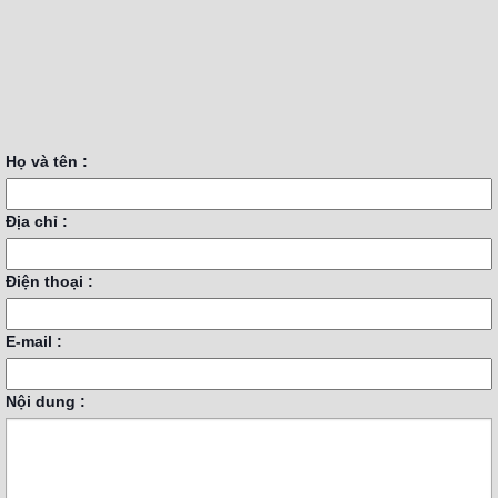
Họ và tên :
Địa chỉ :
Điện thoại :
E-mail :
Nội dung :