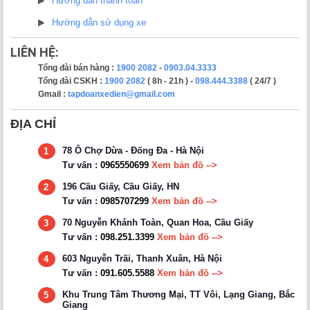
Hướng dẫn thanh toán
Hướng dẫn sử dụng xe
LIÊN HỆ:
Tổng đài bán hàng :
1900 2082
-
0903.04.3333
Tổng đài CSKH :
1900 2082
( 8h - 21h ) -
098.444.3388
( 24/7 )
Gmail :
tapdoanxedien@gmail.com
ĐỊA CHỈ
78 Ô Chợ Dừa - Đống Đa - Hà Nội
1
Tư vấn :
0965550699
Xem bản đồ -->
196 Cầu Giấy, Cầu Giấy, HN
2
Tư vấn :
0985707299
Xem bản đồ -->
70 Nguyễn Khánh Toàn, Quan Hoa, Cầu Giấy
3
Tư vấn :
098.251.3399
Xem bản đồ -->
603 Nguyễn Trãi, Thanh Xuân, Hà Nội
4
Tư vấn :
091.605.5588
Xem bản đồ -->
Khu Trung Tâm Thương Mại, TT Vôi, Lạng Giang, Bắc
5
Giang