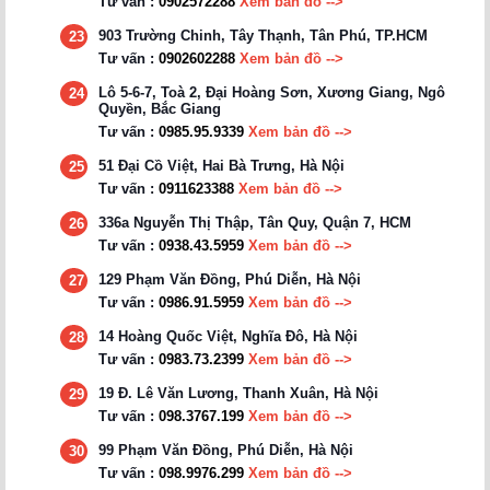
Tư vấn :
0902572288
Xem bản đồ -->
903 Trường Chinh, Tây Thạnh, Tân Phú, TP.HCM
23
Tư vấn :
0902602288
Xem bản đồ -->
Lô 5-6-7, Toà 2, Đại Hoàng Sơn, Xương Giang, Ngô
24
Quyền, Bắc Giang
Tư vấn :
0985.95.9339
Xem bản đồ -->
51 Đại Cồ Việt, Hai Bà Trưng, Hà Nội
25
Tư vấn :
0911623388
Xem bản đồ -->
336a Nguyễn Thị Thập, Tân Quy, Quận 7, HCM
26
Tư vấn :
0938.43.5959
Xem bản đồ -->
129 Phạm Văn Đồng, Phú Diễn, Hà Nội
27
Tư vấn :
0986.91.5959
Xem bản đồ -->
14 Hoàng Quốc Việt, Nghĩa Đô, Hà Nội
28
Tư vấn :
0983.73.2399
Xem bản đồ -->
19 Đ. Lê Văn Lương, Thanh Xuân, Hà Nội
29
Tư vấn :
098.3767.199
Xem bản đồ -->
99 Phạm Văn Đồng, Phú Diễn, Hà Nội
30
Tư vấn :
098.9976.299
Xem bản đồ -->