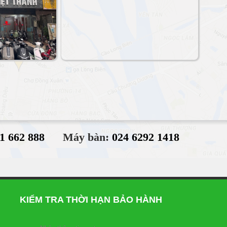
1 662 888
Máy bàn:
024 6292 1418
KIỂM TRA THỜI HẠN BẢO HÀNH