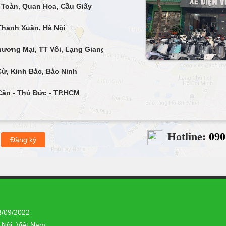
Toàn, Quan Hoa, Cầu Giấy
Thanh Xuân, Hà Nội
ương Mại, TT Vôi, Lạng Giang,
ừ, Kinh Bắc, Bắc Ninh
ân - Thủ Đức - TP.HCM
Thanh Xuân, Hà Nội
Hotline:
090
ai Bà Trưng, Hà Nội
Thanh Xuân, Hà Nội
, Cầu Giấy, Hà Nội
n Cừ, Ngọc Lâm, Long Biên, Hà
3/09/2022
ng 13, Quận 6, TP.HCM
 Nội, Việt Nam