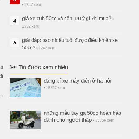
• 1357 xem
giá xe cub 50cc và cần lưu ý gì khi mua?
•
4
1932 xem
giải đáp: bao nhiêu tuổi được điều khiển xe
5
50cc?
• 2242 xem
ng
Tin được xem nhiều
đi
đăng kí xe máy điện ở hà nội
• 18357 xem
t
›
những mẫu tay ga 50cc hoàn hảo
dành cho người thấp
• 15066 xem