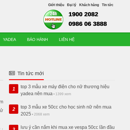
Giới thiệu
Đại lý
Khách hàng
Tin tức
1900 2082
0986 06 3888
YADEA
BẢO HÀNH
LIÊN HỆ
Tin tức mới
top 3 mẫu xe máy điện cho nữ thương hiệu
1
yadea nên mua
• 1399 xem
um
top 3 mẫu xe 50cc cho học sinh nữ nên mua
2
sử
2025
• 2068 xem
lưu ý cần nắm khi mua xe vespa 50cc lần đầu
t
›
3