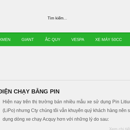
XMEN
GIANT
ẮC QUY
VESPA
XE MÁY 50CC
ĐIỆN CHẠY BẰNG PIN
Hiện nay trên thị trường bán nhiều mẫu xe sử dụng Pin Liti
(LiPo) nhưng Cty chúng tôi vẫn khuyên quý khách hàng nên 
dụng dòng xe chạy Acquy hơn với những lý do sau:
Xem chi tiế