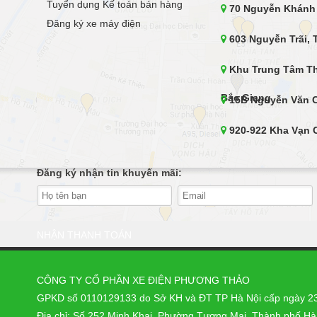
Tuyển dụng Kế toán bán hàng
70 Nguyễn Khánh 
Đăng ký xe máy điện
603 Nguyễn Trãi, 
Khu Trung Tâm Th
Bắc Giang
15B Nguyễn Văn C
920-922 Kha Vạn C
521 Nguyễn Trãi, 
Đăng ký nhận tin khuyến mãi:
252R Minh Khai, H
601 Nguyễn Trãi, 
NHẬN THANH TOÁN
127 Phạm Văn Đồng
CÔNG TY CỔ PHẦN XE ĐIỆN PHƯƠNG THẢO
665 Đ. Nguyễn Vă
GPKD số 0110129133 do Sở KH và ĐT TP Hà Nội cấp ngày 2
Nội
195 Bà Hom, Phườ
Địa chỉ: Số 252 Minh Khai, Phường Tương Mai, Thành phố Hà