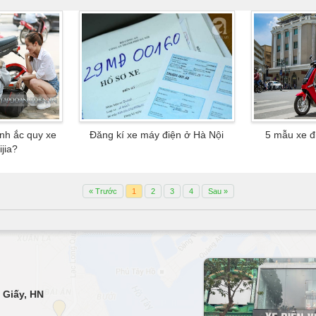
ình ắc quy xe
Đăng kí xe máy điện ở Hà Nội
5 mẫu xe đi
jia?
« Trước
1
2
3
4
Sau »
 Giấy, HN